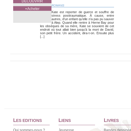
DÉCOUVRIR
ROMANS
• Acheter
Kate est reporter de guerre et souffre de
stress posttraumatique. À cause, entre
autres, d’un enfant qu’elle n’a pas pu sauver
à Alep. Quand elle rentre à Herne Bay pour
les obsèques de sa mère, Kate se souvient de cet
endroit où tout allait bien jusqu’à la mort de David,
son petit frère. Un accident, dira-t-on. Ensuite plus
[...]
L
L
L
ES EDITIONS
IENS
IVRES
Qui sommes-nous ?
Jeunesse
Bandes dessiné