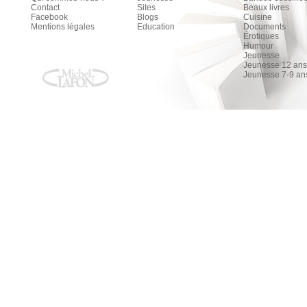
Contact
Sites
Beaux livres
Facebook
Blogs
Cuisine
Mentions légales
Education
Documents
Érotiques
Humour
Jeunesse
Jeunesse 12 ans 
Jeunesse 7-9 an