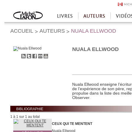
MICH
LIVRES
AUTEURS
VIDÉO
Accueil
ACCUEIL
AUTEURS
NUALA ELLWOOD
>
>
NUALA ELLWOOD
S'abonner
Partager
Partager
Envoyer
Imprimer
au
sur
sur
à
flux
Twitter
Facebook
un
RSS
ami
Nuala Ellwood enseigne l’écriture
de l’expérience de son père, re
propulse dans la liste des meill
Observer.
BIBLIOGRAPHIE
1 à 1 sur 1 au total
CEUX QUI TE MENTENT
Nuala Ellwood