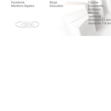
Facebook
Blogs
Cuisine
Mentions légales
Education
Documents
Érotiques
Humour
Jeunesse
Jeunesse 12 ans 
Jeunesse 7-9 an