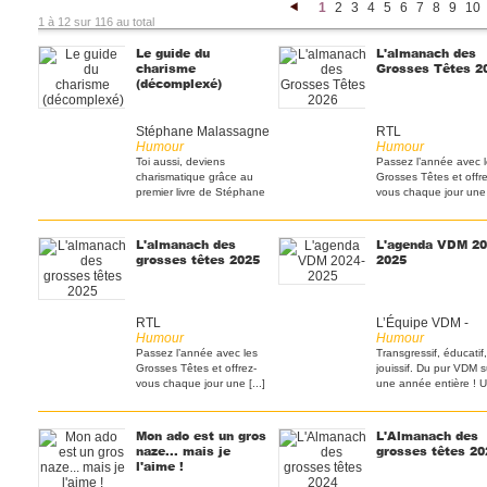
1
2
3
4
5
6
7
8
9
10
<
1 à 12 sur 116 au total
Le guide du
L'almanach des
charisme
Grosses Têtes 2
(décomplexé)
Stéphane Malassagne
RTL
Humour
Humour
Toi aussi, deviens
Passez l’année avec 
charismatique grâce au
Grosses Têtes et offre
premier livre de Stéphane
vous chaque jour une [
[...]
L'almanach des
L'agenda VDM 20
grosses têtes 2025
2025
RTL
L’Équipe VDM -
Humour
Humour
Passez l’année avec les
Transgressif, éducatif,
Grosses Têtes et offrez-
jouissif. Du pur VDM s
vous chaque jour une [...]
une année entière ! 
[...]
Mon ado est un gros
L'Almanach des
naze... mais je
grosses têtes 20
l'aime !