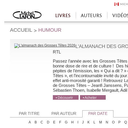
MICH
LIVRES
AUTEURS
VIDÉO
Accueil
ACCUEIL
HUMOUR
>
L'ALMANACH DES GRO
RTL
Passez l’année avec les Grosses Têtes 
bonne dose de rire et de culture ! Des his
pépites de l’émission, les « Qui a dit ? 
Têtes », et l’incontournable invité du jo
effet anti-morosité garanti ! Retrouvez 
de Grosses Têtes – Jeanfi Janssens, Pau
Sébastien Thoen, Isabelle Mergault, Adil [
• Découvrir
• Acheter
• Acheter
• Acheter
• Acheter
PAR TITRE
PAR AUTEUR
PAR DATE
A
B
C
D
E
F
G
H
I
J
K
L
M
N
O
P
Q