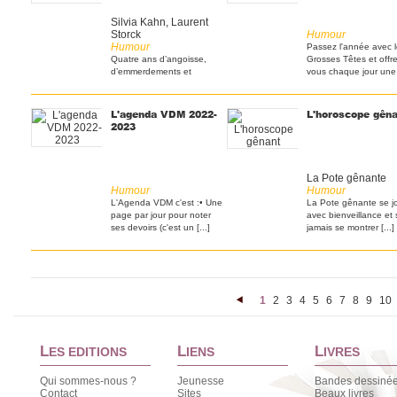
Silvia Kahn, Laurent
Storck
Humour
Humour
Passez l'­année avec 
Quatre ans d’angoisse,
Grosses Têtes et offre
d’emmerdements et
vous chaque jour une [
d’engueulades :si les
parents [...]
L'agenda VDM 2022-
L'horoscope gên
2023
La Pote gênante
Humour
Humour
L'Agenda VDM c'est :• Une
La Pote gênante se j
page par jour pour noter
avec bienveillance et
ses devoirs (c'est un [...]
jamais se montrer [...]
1
2
3
4
5
6
7
8
9
10
<
L
L
L
ES EDITIONS
IENS
IVRES
Qui sommes-nous ?
Jeunesse
Bandes dessiné
Contact
Sites
Beaux livres