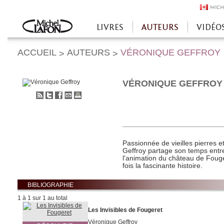
MICH
LIVRES
AUTEURS
VIDÉO
Accueil
ACCUEIL
AUTEURS
VÉRONIQUE GEFFROY
>
>
VÉRONIQUE GEFFROY
S'abonner
Partager
Partager
Envoyer
Imprimer
au
sur
sur
à
flux
Twitter
Facebook
un
RSS
ami
Passionnée de vieilles pierres e
Geffroy partage son temps entre 
l'animation du château de Fouge
fois la fascinante histoire.
BIBLIOGRAPHIE
1 à 1 sur 1 au total
Les Invisibles de Fougeret
Véronique Geffroy