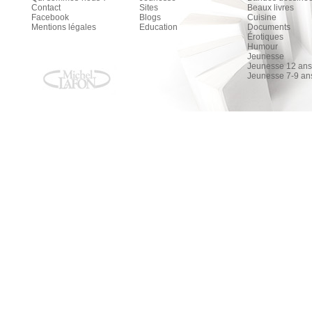
Contact
Sites
Beaux livres
Facebook
Blogs
Cuisine
Mentions légales
Education
Documents
Érotiques
Humour
Jeunesse
Jeunesse 12 ans 
Jeunesse 7-9 an