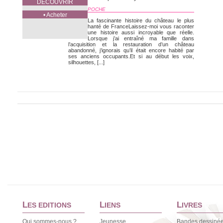
DÉCOUVRIR
POCHE
• Acheter
La fascinante histoire du château le plus
hanté de FranceLaissez-moi vous raconter
une histoire aussi incroyable que réelle.
Lorsque j’ai entraîné ma famille dans
l’acquisition et la restauration d’un château
abandonné, j’ignorais qu’il était encore habité par
ses anciens occupants.Et si au début les voix,
silhouettes, [...]
L
L
L
ES EDITIONS
IENS
IVRES
Qui sommes-nous ?
Jeunesse
Bandes dessiné