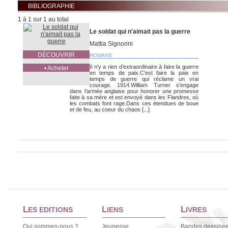
BIBLIOGRAPHIE
1 à 1 sur 1 au total
Le soldat qui n'aimait pas la guerre
Mattia Signorini
DÉCOUVRIR
ROMANS
Il n’y a rien d’extraordinaire à faire la guerre
• Acheter
en temps de paix.C’est faire la paix en
temps de guerre qui réclame un vrai
courage. 1914.William Turner s’engage
dans l’armée anglaise pour honorer une promesse
faite à sa mère et est envoyé dans les Flandres, où
les combats font rage.Dans ces étendues de boue
et de feu, au coeur du chaos [...]
L
L
L
ES EDITIONS
IENS
IVRES
Qui sommes-nous ?
Jeunesse
Bandes dessiné