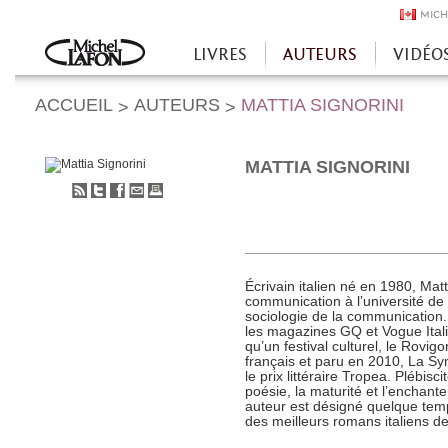
MICH
LIVRES
AUTEURS
VIDÉO
Accueil
ACCUEIL
AUTEURS
MATTIA SIGNORINI
>
>
MATTIA SIGNORINI
S'abonner
Partager
Partager
Envoyer
Imprimer
au
sur
sur
à
flux
Twitter
Facebook
un
RSS
ami
Écrivain italien né en 1980, Matt
communication à l’université de
sociologie de la communication. 
les magazines GQ et Vogue Italia
qu’un festival culturel, le Rovi
français et paru en 2010, La S
le prix littéraire Tropea. Plébisci
poésie, la maturité et l’enchant
auteur est désigné quelque tem
des meilleurs romans italiens d