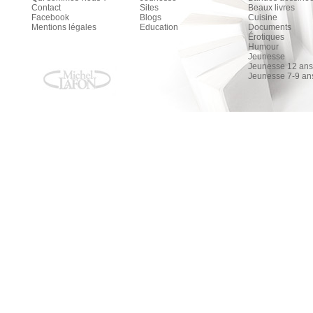
Contact
Sites
Beaux livres
Facebook
Blogs
Cuisine
Mentions légales
Education
Documents
Érotiques
Humour
Jeunesse
Jeunesse 12 ans 
Jeunesse 7-9 an