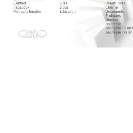
Contact
Sites
Beaux livres
Facebook
Blogs
Cuisine
Mentions légales
Education
Documents
Érotiques
Humour
Jeunesse
Jeunesse 12 ans 
Jeunesse 7-9 an