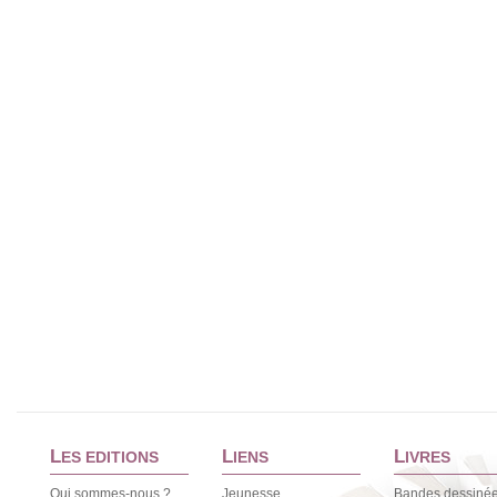
L
L
L
ES EDITIONS
IENS
IVRES
Qui sommes-nous ?
Jeunesse
Bandes dessiné