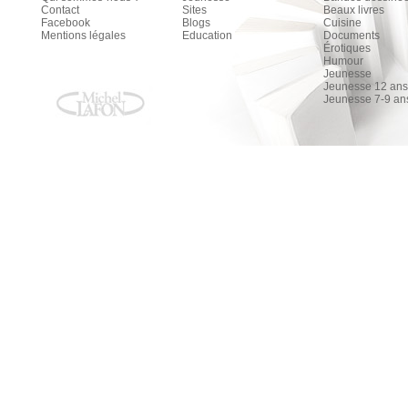
Contact
Sites
Beaux livres
Facebook
Blogs
Cuisine
Mentions légales
Education
Documents
Érotiques
Humour
Jeunesse
Jeunesse 12 ans 
Jeunesse 7-9 an