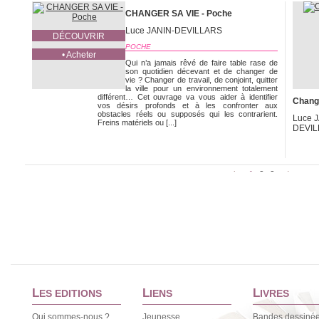
CHANGER SA VIE - Poche
Luce JANIN-DEVILLARS
DÉCOUVRIR
POCHE
• Acheter
Qui n’a jamais rêvé de faire table rase de
son quotidien décevant et de changer de
vie ? Changer de travail, de conjoint, quitter
la ville pour un environnement totalement
différent… Cet ouvrage va vous aider à identifier
Change
vos désirs profonds et à les confronter aux
obstacles réels ou supposés qui les contrarient.
Luce 
Freins matériels ou [...]
DEVI
1
2
3
<
>
L
L
L
ES EDITIONS
IENS
IVRES
Qui sommes-nous ?
Jeunesse
Bandes dessiné