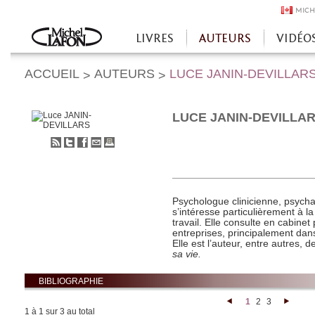
MICH
LIVRES
AUTEURS
VIDÉO
Accueil
ACCUEIL
AUTEURS
LUCE JANIN-DEVILLAR
>
>
LUCE JANIN-DEVILLA
S'abonner
Partager
Partager
Envoyer
Imprimer
au
sur
sur
à
flux
Twitter
Facebook
un
RSS
ami
Psychologue clinicienne, psycha
s’intéresse particulièrement à la
travail. Elle consulte en cabinet
entreprises, principalement dans
Elle est l’auteur, entre autres, 
sa vie.
BIBLIOGRAPHIE
1
2
3
<
>
1 à 1 sur 3 au total