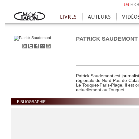
MICH
LIVRES
AUTEURS
VIDÉO
Accueil
PATRICK SAUDEMONT
S'abonner
Partager
Partager
Envoyer
Imprimer
au
sur
sur
à
flux
Twitter
Facebook
un
RSS
ami
Patrick Saudemont est journalist
régionale du Nord-Pas-de-Calais.
Le Touquet-Paris-Plage. Il est o
actuellement au Touquet.
BIBLIOGRAPHIE