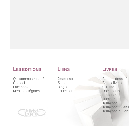
L
L
L
ES EDITIONS
IENS
IVRES
Qui sommes-nous ?
Jeunesse
Bandes dessiné
Contact
Sites
Beaux livres
Facebook
Blogs
Cuisine
Chargement de la liste
Mentions légales
Education
Documents
Érotiques
Humour
Jeunesse
Jeunesse 12 ans 
Jeunesse 7-9 an