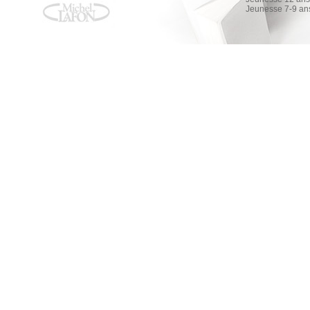
Jeunesse 7-9 an
EIFFEL PAR EIFFEL
EIFFEL PAR EIFFEL
Philippe Couperie-Eiffel
AMAZON
FNAC
ALAPAGE