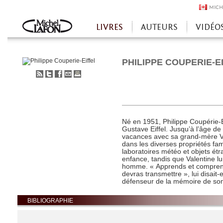
MICH
LIVRES
AUTEURS
VIDÉO
Accueil
PHILIPPE COUPERIE-E
S'abonner
Partager
Partager
Envoyer
Imprimer
au
sur
sur
à
flux
Twitter
Facebook
un
RSS
ami
Né en 1951, Philippe Coupérie-Ei
Gustave Eiffel. Jusqu’à l’âge de
vacances avec sa grand-mère Vale
dans les diverses propriétés fam
laboratoires météo et objets étr
enfance, tandis que Valentine lu
homme. « Apprends et comprends
devras transmettre », lui disait-e
défenseur de la mémoire de son
BIBLIOGRAPHIE