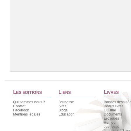
L
L
L
ES EDITIONS
IENS
IVRES
Qui sommes-nous ?
Jeunesse
Bandes dessiné
Contact
Sites
Beaux livres
Facebook
Blogs
Cuisine
Chargement de la liste
Mentions légales
Education
Documents
Érotiques
Humour
Jeunesse
Jeunesse 12 ans 