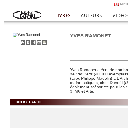
MICH
LIVRES
AUTEURS
VIDÉO
Accueil
YVES RAMONET
S'abonner
Partager
Partager
Envoyer
Imprimer
au
sur
sur
à
flux
Twitter
Facebook
un
RSS
ami
Yves Ramonet a écrit de nombr
sauver Paris
(40 000 exemplair
(avec Philippe Madelin) à L’Archip
ou fantastiques, chez Denoël (
D
également scénariste pour les 
3, M6 et Arte.
BIBLIOGRAPHIE