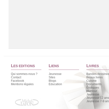
L
L
L
ES EDITIONS
IENS
IVRES
Qui sommes-nous ?
Jeunesse
Bandes dessiné
Contact
Sites
Beaux livres
Facebook
Blogs
Cuisine
Chargement de la liste
Mentions légales
Education
Documents
Érotiques
Humour
Jeunesse
Jeunesse 12 ans 
Jeunesse 7-9 an