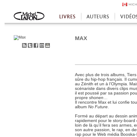
MICH
LIVRES
AUTEURS
VIDÉO
Accueil
MAX
S'abonner
Partager
Partager
Envoyer
Imprimer
au
sur
sur
à
flux
Twitter
Facebook
un
RSS
ami
Avec plus de trois albums, Tie
sûre du hip-hop français. Il cum
au Zénith et un à l’Olympia. Mai
scénariste dans divers clips mus
il est poussé par sa passion pou
propre
shonen
…
Il rencontre Max et lui confie to
album
No Future
.
Formé au départ au dessin anim
rapidement pour le story-board 
loin de là qu’il fera ses armes,
son autre passion, le rap, en de
rap pour le Web média Booska-P. 