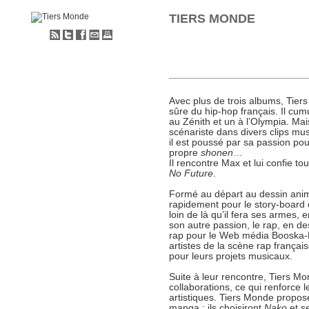
TIERS MONDE
S'abonner
Partager
Partager
Envoyer
Imprimer
au
sur
sur
à
flux
Twitter
Facebook
un
RSS
ami
Chargement de la liste
Avec plus de trois albums, Tie
sûre du hip-hop français. Il cum
au Zénith et un à l’Olympia. Mai
scénariste dans divers clips mus
il est poussé par sa passion pou
propre
shonen
…
Il rencontre Max et lui confie to
No Future
.
Formé au départ au dessin anim
rapidement pour le story-board 
loin de là qu’il fera ses armes,
son autre passion, le rap, en de
rap pour le Web média Booska-P. 
artistes de la scène rap français
pour leurs projets musicaux.
Suite à leur rencontre, Tiers M
collaborations, ce qui renforce le
artistiques. Tiers Monde propose
NAKO - Tome 2
manga ; ils choisiront
Nako
et s