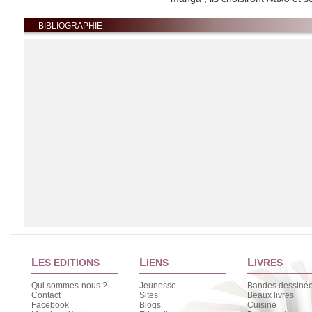
NAKO - Tome 2
BIBLIOGRAPHIE
Max
AMAZON
FNAC
ALAPAGE
NAKO
NAKO
Max
AMAZON
FNAC
ALAPAGE
L
L
L
ES EDITIONS
IENS
IVRES
Qui sommes-nous ?
Jeunesse
Bandes dessiné
Contact
Sites
Beaux livres
Facebook
Blogs
Cuisine