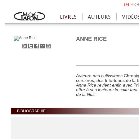
MICH
LIVRES
AUTEURS
VIDÉO
Accueil
ANNE RICE
S'abonner
Partager
Partager
Envoyer
Imprimer
au
sur
sur
à
flux
Twitter
Facebook
un
RSS
ami
Auteure des cultissimes
Chroni
sorcières
, des
Infortunes de la 
Anne Rice revient enfin avec
Pr
offre à ses lecteurs la suite ta
de la Nuit.
BIBLIOGRAPHIE