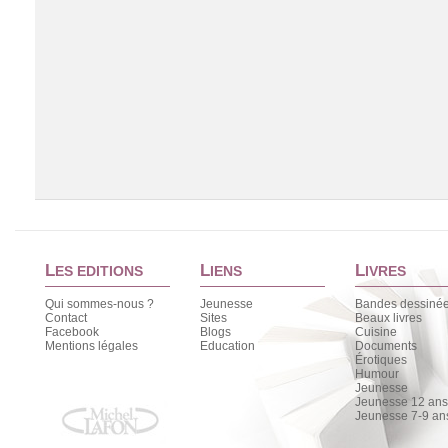
L
L
L
ES EDITIONS
IENS
IVRES
Qui sommes-nous ?
Jeunesse
Bandes dessiné
Contact
Sites
Beaux livres
Facebook
Blogs
Cuisine
Chargement de la liste
Mentions légales
Education
Documents
Érotiques
Humour
Jeunesse
Jeunesse 12 ans 
Jeunesse 7-9 an