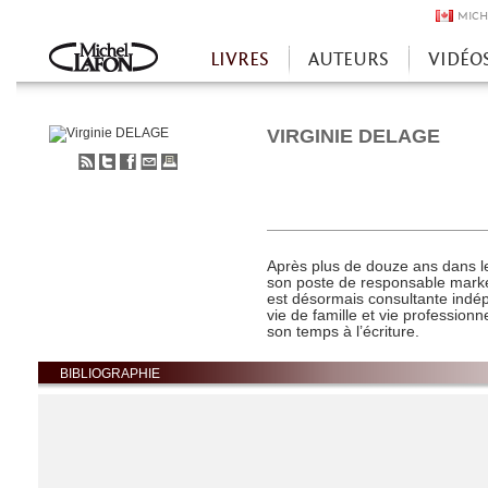
MICH
LIVRES
AUTEURS
VIDÉO
Accueil
VIRGINIE DELAGE
S'abonner
Partager
Partager
Envoyer
Imprimer
au
sur
sur
à
flux
Twitter
Facebook
un
RSS
ami
Après plus de douze ans dans l
son poste de responsable marke
est désormais consultante indép
vie de famille et vie professionn
son temps à l’écriture.
BIBLIOGRAPHIE