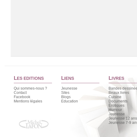
L
L
L
ES EDITIONS
IENS
IVRES
Qui sommes-nous ?
Jeunesse
Bandes dessiné
Contact
Sites
Beaux livres
Facebook
Blogs
Cuisine
Chargement de la liste
Mentions légales
Education
Documents
Érotiques
Humour
Jeunesse
Jeunesse 12 ans 
Jeunesse 7-9 an