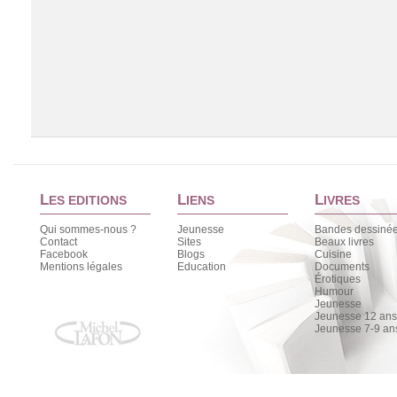
L
L
L
ES EDITIONS
IENS
IVRES
Qui sommes-nous ?
Jeunesse
Bandes dessiné
Contact
Sites
Beaux livres
Facebook
Blogs
Cuisine
Chargement de la liste
Mentions légales
Education
Documents
Érotiques
Humour
Jeunesse
Jeunesse 12 ans 
Jeunesse 7-9 an