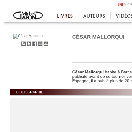
MICH
LIVRES
AUTEURS
VIDÉO
Accueil
CÉSAR MALLORQUI
S'abonner
Partager
Partager
Envoyer
Imprimer
au
sur
sur
à
flux
Twitter
Facebook
un
RSS
ami
César Mallorqui
habite à Barcel
publicité avant de se tourner ver
Espagne, il a publié plus de 20 r
BIBLIOGRAPHIE