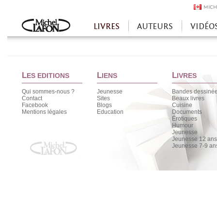
MICH
LIVRES
AUTEURS
VIDÉO
Accueil
L
L
L
ES EDITIONS
IENS
IVRES
Qui sommes-nous ?
Jeunesse
Bandes dessiné
Contact
Sites
Beaux livres
Facebook
Blogs
Cuisine
Mentions légales
Education
Documents
Érotiques
Humour
Jeunesse
Jeunesse 12 ans 
Jeunesse 7-9 an