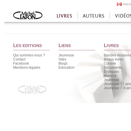
MICH
LIVRES
AUTEURS
VIDÉO
Accueil
L
L
L
ES EDITIONS
IENS
IVRES
Qui sommes-nous ?
Jeunesse
Bandes dessiné
Contact
Sites
Beaux livres
Facebook
Blogs
Cuisine
Mentions légales
Education
Documents
Érotiques
Humour
Jeunesse
Jeunesse 12 ans 
Jeunesse 7-9 an