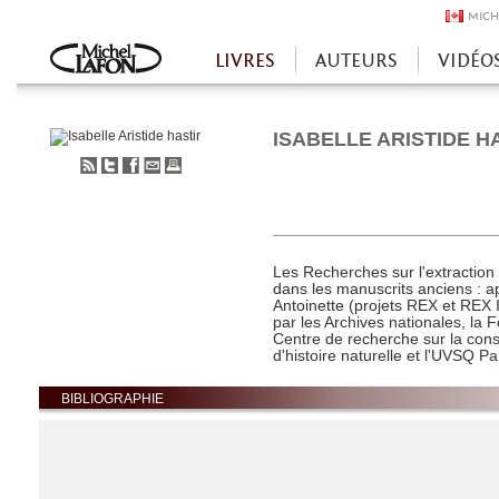
MICH
LIVRES
AUTEURS
VIDÉO
Accueil
ISABELLE ARISTIDE H
S'abonner
Partager
Partager
Envoyer
Imprimer
au
sur
sur
à
flux
Twitter
Facebook
un
RSS
ami
Les Recherches sur l'extraction 
dans les manuscrits anciens : ap
Antoinette (projets REX et REX I
par les Archives nationales, la 
Centre de recherche sur la con
d'histoire naturelle et l'UVSQ Pa
BIBLIOGRAPHIE