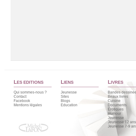
L
L
L
ES EDITIONS
IENS
IVRES
Qui sommes-nous ?
Jeunesse
Bandes dessiné
Contact
Sites
Beaux livres
Facebook
Blogs
Cuisine
Chargement de la liste
Mentions légales
Education
Documents
Érotiques
Humour
Jeunesse
Jeunesse 12 ans 
Jeunesse 7-9 an