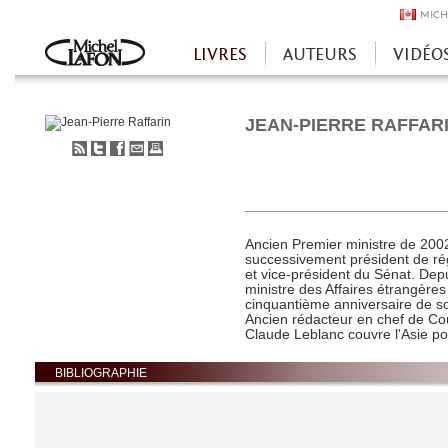
MICH
LIVRES
AUTEURS
VIDÉO
Accueil
JEAN-PIERRE RAFFAR
S'abonner
Partager
Partager
Envoyer
Imprimer
au
sur
sur
à
flux
Twitter
Facebook
un
RSS
ami
Ancien Premier ministre de 2002
successivement président de ré
et vice-président du Sénat. Depu
ministre des Affaires étrangères 
cinquantième anniversaire de s
Ancien rédacteur en chef de Cour
Claude Leblanc couvre l'Asie po
BIBLIOGRAPHIE