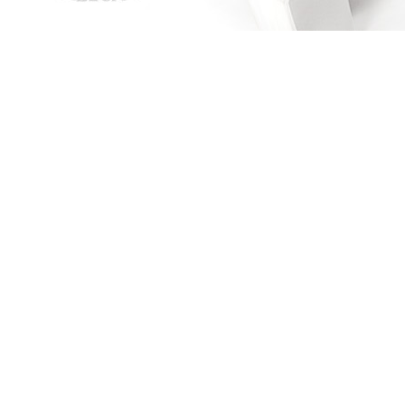
CHOISIR UN CHEF
CHOISIR UN CHEF
Jean-Pierre Raffarin
AMAZON
FNAC
ALAPAGE
Chine - Le grand paradoxe
Chine - Le grand paradoxe
Jean-Pierre Raffarin
AMAZON
FNAC