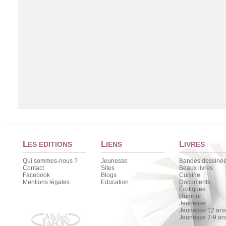
L
L
L
ES EDITIONS
IENS
IVRES
Qui sommes-nous ?
Jeunesse
Bandes dessiné
Contact
Sites
Beaux livres
Facebook
Blogs
Cuisine
Chargement de la liste
Mentions légales
Education
Documents
Érotiques
Humour
Jeunesse
Jeunesse 12 ans 
Jeunesse 7-9 an