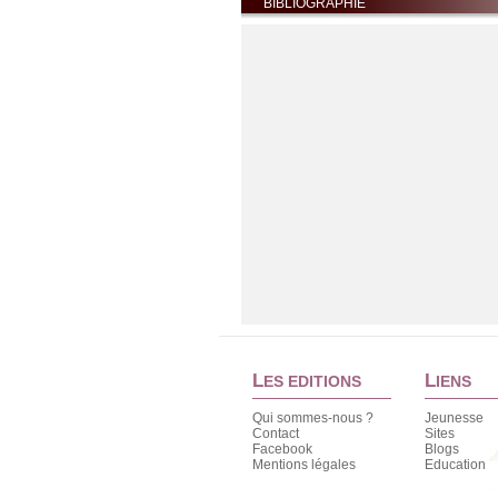
BIBLIOGRAPHIE
La Peste T1
La Peste T1
Albert Camus
AMAZON
FNAC
L
L
ES EDITIONS
IENS
ALAPAGE
La peste T2
Qui sommes-nous ?
Jeunesse
Contact
Sites
Facebook
Blogs
La peste T2
Mentions légales
Education
Albert Camus
AMAZON