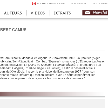
MICHEL LAFON CANADA
PARTENAIRES
DROITS AUDIO
Newslet
AUTEURS
VIDÉOS
EXTRAITS
LBERT CAMUS
ert Camus naît à Mondovi, en Algérie, le 7 novembre 1913. Journaliste (Alger-
ublicain, Soir-Républicain, Combat, l'Express), romancier (
L'Étranger, La Peste,
Chute
), essayiste (
Le Mythe de Sisyphe, L'Homme révolté
) et dramaturge (
Le
entendu, Caligula, L'État de siège, Les Justes
), il est l'un des intellectuels
urs du XXe siècle. Il reçoit le prix Nobel de littérature en 1957 " pour son
ortante œuvre littéraire qui met en lumière, avec un sérieux pénétrant, les
blèmes qui se posent de nos jours à la conscience des hommes ".