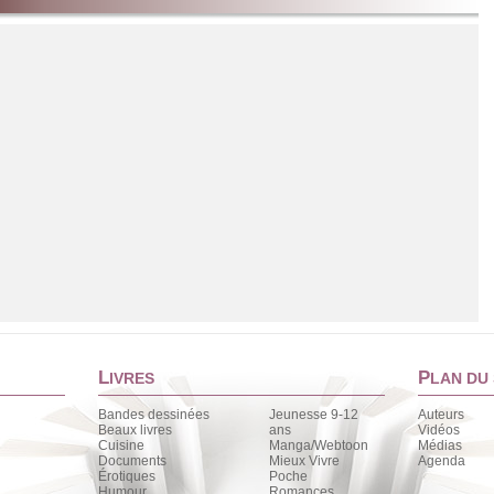
L
P
IVRES
LAN DU 
Bandes dessinées
Jeunesse 9-12
Auteurs
Beaux livres
ans
Vidéos
Cuisine
Manga/Webtoon
Médias
Documents
Mieux Vivre
Agenda
Érotiques
Poche
Chargement de la liste
Humour
Romances