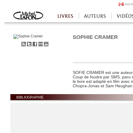
MICH
LIVRES
AUTEURS
VIDÉO
Accueil
SOPHIE CRAMER
S'abonner
Partager
Partager
Envoyer
Imprimer
au
sur
sur
à
flux
Twitter
Facebook
un
RSS
ami
SOFIE CRAMER est une auteure
Coup de foudre par SMS, paru en
le livre est adapté en film ave
Chopra-Jonas et Sam Heughan d
BIBLIOGRAPHIE