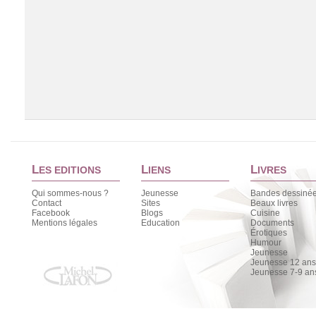
L
L
L
ES EDITIONS
IENS
IVRES
Qui sommes-nous ?
Jeunesse
Bandes dessiné
Contact
Sites
Beaux livres
Facebook
Blogs
Cuisine
Chargement de la liste
Mentions légales
Education
Documents
Érotiques
Humour
Jeunesse
Jeunesse 12 ans 
Jeunesse 7-9 an