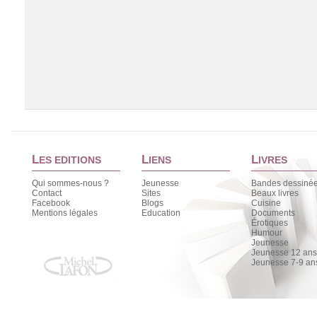
L
L
L
ES EDITIONS
IENS
IVRES
Qui sommes-nous ?
Jeunesse
Bandes dessiné
Contact
Sites
Beaux livres
Facebook
Blogs
Cuisine
Chargement de la liste
Mentions légales
Education
Documents
Érotiques
Humour
Jeunesse
Jeunesse 12 ans 
Jeunesse 7-9 an