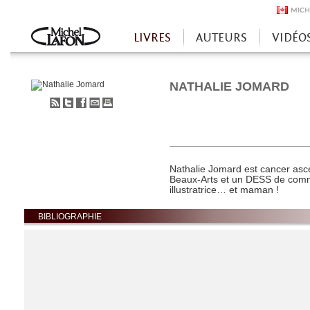
MICH
LIVRES
AUTEURS
VIDÉO
Accueil
NATHALIE JOMARD
S'abonner
Partager
Partager
Envoyer
Imprimer
au
sur
sur
à
flux
Twitter
Facebook
un
RSS
ami
Nathalie Jomard est cancer asc
Beaux-Arts et un DESS de comm
illustratrice… et maman !
BIBLIOGRAPHIE