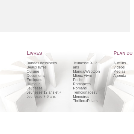
L
P
IVRES
LAN DU 
Bandes dessinées
Jeunesse 9-12
Auteurs
Beaux livres
ans
Vidéos
Cuisine
Manga/Webtoon
Médias
Chargement de la liste
Documents
Mieux Vivre
Agenda
Érotiques
Poche
Humour
Romances
Jeunesse
Romans
Jeunesse 12 ans et +
Témoignages /
Jeunesse 7-9 ans
Mémoires
Thrillers/Polars