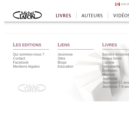
MICH
LIVRES
AUTEURS
VIDÉO
Accueil
L
L
L
ES EDITIONS
IENS
IVRES
Qui sommes-nous ?
Jeunesse
Bandes dessiné
Contact
Sites
Beaux livres
Facebook
Blogs
Cuisine
Mentions légales
Education
Documents
Érotiques
Humour
Jeunesse
Jeunesse 12 ans 
Jeunesse 7-9 an