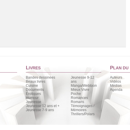
L
P
IVRES
LAN DU 
Bandes dessinées
Jeunesse 9-12
Auteurs
Beaux livres
ans
Vidéos
Cuisine
Manga/Webtoon
Médias
Chargement de la liste
Documents
Mieux Vivre
Agenda
Érotiques
Poche
Humour
Romances
Jeunesse
Romans
Jeunesse 12 ans et +
Témoignages /
Jeunesse 7-9 ans
Mémoires
Thrillers/Polars