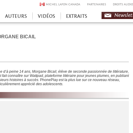
MICHEL LAFON CANADA
PARTENAIRES
DROITS AUDIO
Newslet
AUTEURS
VIDÉOS
EXTRAITS
RGANE BICAIL
e d’à peine 14 ans, Morgane Bicail, élève de seconde passionnée de littérature,
t fait connaître sur Wattpad, plateforme littéraire pour jeunes plumes, en publiant
sieurs histoires à succès.
PhonePlay
est la plus lue sur ce nouveau réseau,
ticulièrement apprécié des adolescents.