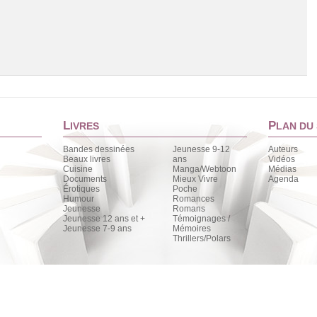
L
P
IVRES
LAN DU 
Bandes dessinées
Jeunesse 9-12
Auteurs
Beaux livres
ans
Vidéos
Cuisine
Manga/Webtoon
Médias
Chargement de la liste
Documents
Mieux Vivre
Agenda
Érotiques
Poche
Humour
Romances
Jeunesse
Romans
Jeunesse 12 ans et +
Témoignages /
Jeunesse 7-9 ans
Mémoires
Thrillers/Polars