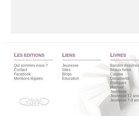
L
L
L
ES EDITIONS
IENS
IVRES
Qui sommes-nous ?
Jeunesse
Bandes dessiné
Contact
Sites
Beaux livres
Facebook
Blogs
Cuisine
Chargement de la liste
Mentions légales
Education
Documents
Érotiques
Humour
Jeunesse
Jeunesse 12 ans 
Jeunesse 7-9 an