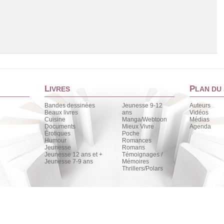
L
P
IVRES
LAN DU 
Bandes dessinées
Jeunesse 9-12
Auteurs
Beaux livres
ans
Vidéos
Cuisine
Manga/Webtoon
Médias
Chargement de la liste
Documents
Mieux Vivre
Agenda
Érotiques
Poche
Humour
Romances
Jeunesse
Romans
Jeunesse 12 ans et +
Témoignages /
Jeunesse 7-9 ans
Mémoires
Thrillers/Polars