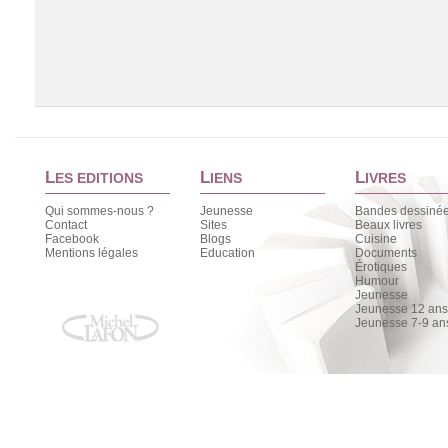
L
L
L
ES EDITIONS
IENS
IVRES
Qui sommes-nous ?
Jeunesse
Bandes dessiné
Contact
Sites
Beaux livres
Facebook
Blogs
Cuisine
Chargement de la liste
Mentions légales
Education
Documents
Érotiques
Humour
Jeunesse
Jeunesse 12 ans 
Jeunesse 7-9 an