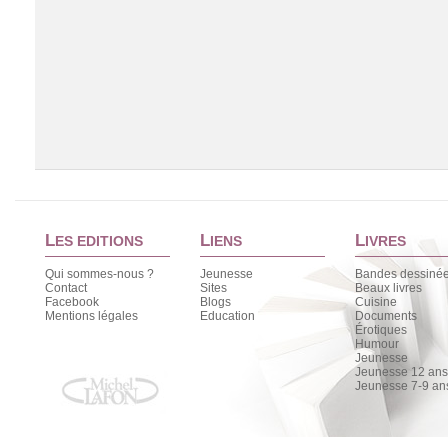
L
L
L
ES EDITIONS
IENS
IVRES
Qui sommes-nous ?
Jeunesse
Bandes dessiné
Contact
Sites
Beaux livres
Facebook
Blogs
Cuisine
Chargement de la liste
Mentions légales
Education
Documents
Érotiques
Humour
Jeunesse
Jeunesse 12 ans 
Jeunesse 7-9 an