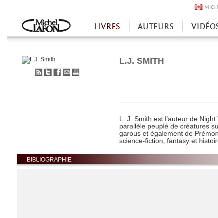
MICH
LIVRES
AUTEURS
VIDÉO
Accueil
L.J. SMITH
S'abonner
Partager
Partager
Envoyer
Imprimer
au
sur
sur
à
flux
Twitter
Facebook
un
RSS
ami
L. J. Smith est l’auteur de Nigh
parallèle peuplé de créatures su
garous et également de Prémonit
science-fiction, fantasy et histo
BIBLIOGRAPHIE