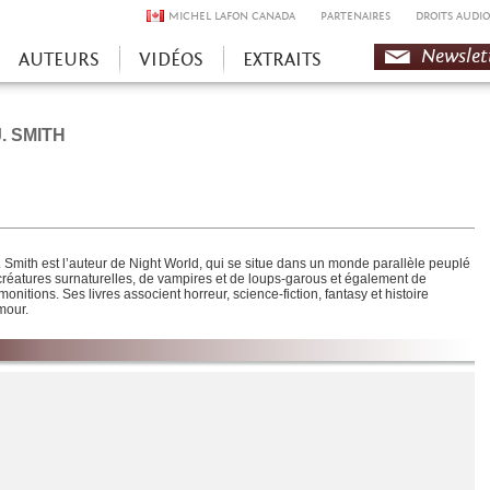
MICHEL LAFON CANADA
PARTENAIRES
DROITS AUDIO
Newslet
AUTEURS
VIDÉOS
EXTRAITS
J. SMITH
J. Smith est l’auteur de Night World, qui se situe dans un monde parallèle peuplé
créatures surnaturelles, de vampires et de loups-garous et également de
onitions. Ses livres associent horreur, science-fiction, fantasy et histoire
mour.