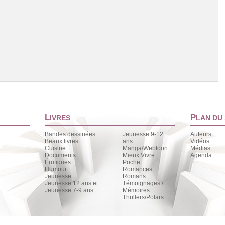
L
P
IVRES
LAN DU 
Bandes dessinées
Jeunesse 9-12
Auteurs
Beaux livres
ans
Vidéos
Cuisine
Manga/Webtoon
Médias
Chargement de la liste
Documents
Mieux Vivre
Agenda
Érotiques
Poche
Humour
Romances
Jeunesse
Romans
Jeunesse 12 ans et +
Témoignages /
Jeunesse 7-9 ans
Mémoires
Thrillers/Polars