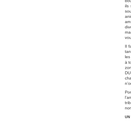
bou
ils
sou
ani
am
div
man
vou
Il 
tan
les
à t
zon
DU
cha
n’o
Po
l’
tri
nom
UN 