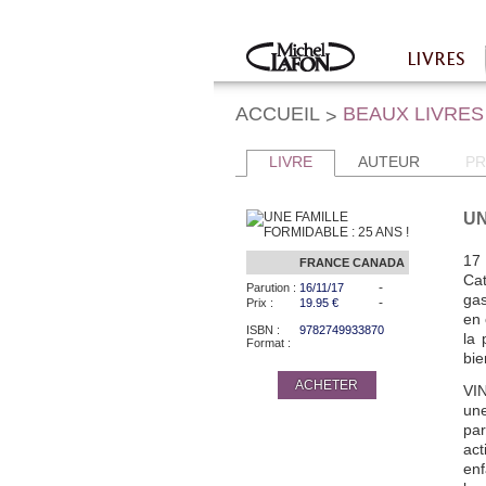
Twitter
Facebook
LIVRES
Accueil
ACCUEIL
BEAUX LIVRES
>
LIVRE
AUTEUR
PR
UN
17
FRANCE
CANADA
Cat
-
Parution :
16/11/17
gas
-
Prix :
19.95 €
en 
ISBN :
9782749933870
la 
Format :
bie
ACHETER
VI
une
par
act
en