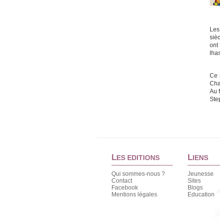
Les
siè
ont
lha
Ce m
Cha
Au f
Ste
L
L
ES EDITIONS
IENS
Qui sommes-nous ?
Jeunesse
Contact
Sites
Facebook
Blogs
Mentions légales
Education