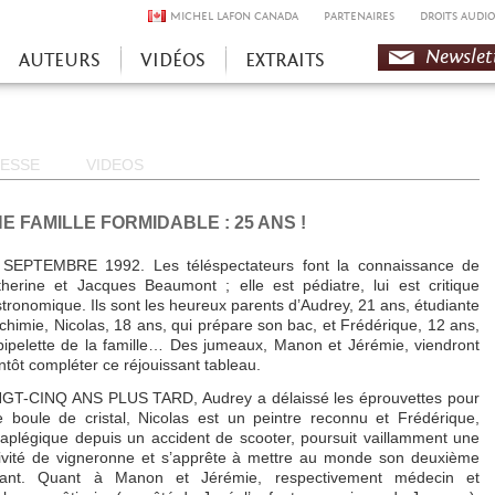
MICHEL LAFON CANADA
PARTENAIRES
DROITS AUDIO
Newslet
AUTEURS
VIDÉOS
EXTRAITS
ESSE
VIDEOS
E FAMILLE FORMIDABLE : 25 ANS !
 SEPTEMBRE 1992. Les téléspectateurs font la connaissance de
herine et Jacques Beaumont ; elle est pédiatre, lui est critique
tronomique. Ils sont les heureux parents d’Audrey, 21 ans, étudiante
chimie, Nicolas, 18 ans, qui prépare son bac, et Frédérique, 12 ans,
pipelette de la famille… Des jumeaux, Manon et Jérémie, viendront
ntôt compléter ce réjouissant tableau.
NGT-CINQ ANS PLUS TARD, Audrey a délaissé les éprouvettes pour
 boule de cristal, Nicolas est un peintre reconnu et Frédérique,
aplégique depuis un accident de scooter, poursuit vaillamment une
ivité de vigneronne et s’apprête à mettre au monde son deuxième
fant. Quant à Manon et Jérémie, respectivement médecin et