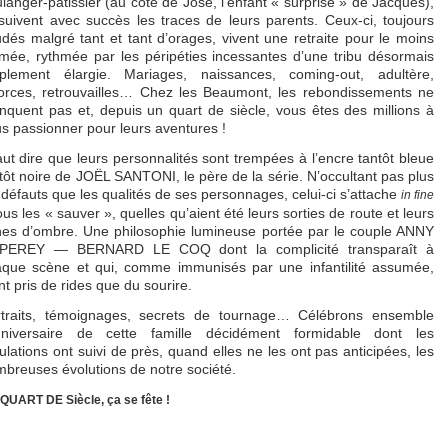
langer-pâtissier (au côté de José, l’enfant « surprise » de Jacques),
 suivent avec succès les traces de leurs parents. Ceux-ci, toujours
dés malgré tant et tant d’orages, vivent une retraite pour le moins
mée, rythmée par les péripéties incessantes d’une tribu désormais
plement élargie. Mariages, naissances, coming-out, adultère,
orces, retrouvailles… Chez les Beaumont, les rebondissements ne
quent pas et, depuis un quart de siècle, vous êtes des millions à
s passionner pour leurs aventures !
faut dire que leurs personnalités sont trempées à l’encre tantôt bleue
tôt noire de JOËL SANTONI, le père de la série. N’occultant pas plus
 défauts que les qualités de ses personnages, celui-ci s’attache
in fine
ous les « sauver », quelles qu’aient été leurs sorties de route et leurs
es d’ombre. Une philosophie lumineuse portée par le couple ANNY
PEREY — BERNARD LE COQ dont la complicité transparaît à
que scène et qui, comme immunisés par une infantilité assumée,
nt pris de rides que du sourire.
rtraits, témoignages, secrets de tournage… Célébrons ensemble
anniversaire de cette famille décidément formidable dont les
bulations ont suivi de près, quand elles ne les ont pas anticipées, les
breuses évolutions de notre société.
QUART DE Siècle, ça se fête !