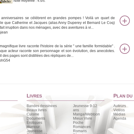
Note moyenne : 4.5/5.
 anniversaires se célèbrent en grandes pompes ! Voilà un quart de
cle que Catherine et Jacques (alias Anny Duperey et Bernard Le Coq)
 fait irruption dans nos ménages, avec des aventures à vi...
sjean
agnifique livre raconte l'histoire de la série " une famille formidable" .
que acteur raconte son personnage et son évolution, des anecdotes.
il des pages sont distillées des répliques de...
phG54
L
P
IVRES
LAN DU 
Bandes dessinées
Jeunesse 9-12
Auteurs
Beaux livres
ans
Vidéos
Cuisine
Manga/Webtoon
Médias
Documents
Mieux Vivre
Agenda
Érotiques
Poche
Humour
Romances
Jeunesse
Romans