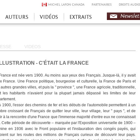
MICHEL LAFON CANADA
PARTENAIRES
DROITS AUDIO
Newslet
AUTEURS
VIDÉOS
EXTRAITS
ESSE
VIDEOS
ILLUSTRATION - C'ÉTAIT LA FRANCE
France est née vers 1900. Au moins aux yeux des Français. Jusque-là, il y avait
x France. Une France politique, bourgeoise et culturelle, la France de Paris et
autres grandes villes, et puis la " province ", une France agricole, traditionnelle,
t les habitants n'avaient pour la plupart jamais dépassé les limites de leur
artement.
s 1900, l'essor des chemins de fer et les débuts de l'automobile permettent à un
bre croissant de Français de quitter leur ville, leur village, leur " pays ", et de
tir à la rencontre d'une France que l'immense majorité d'entre eux ne connaissait
. Cette période de découverte – marquée par l'Exposition universelle de 1900 –
mine en 1936 avec le Front populaire et l'instauration des congés payés, qui
oient sur les routes des millions de Français curieux de découvrir leur pays.