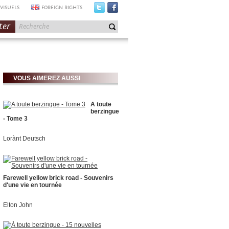
VISUELS
FOREIGN RIGHTS
ter
VOUS AIMEREZ AUSSI
A toute
berzingue
- Tome 3
Lorànt Deutsch
Farewell yellow brick road - Souvenirs
d'une vie en tournée
Elton John