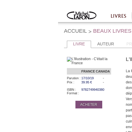
Twitter
Facebook
LIVRES
Accueil
ACCUEIL
BEAUX LIVRES
>
LIVRE
AUTEUR
PR
L'
La 
FRANCE
CANADA
deu
-
Parution :
17/10/19
-
des 
Prix :
39.95 €
don
ISBN :
9782749940380
Format :
dép
Ver
ACHETER
nom
par
pas
cul
env