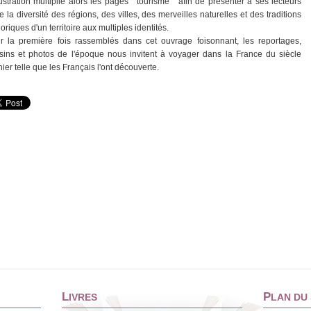
llustration multiplie alors les pages " tourisme " afin de présenter à ses lecteurs
e la diversité des régions, des villes, des merveilles naturelles et des traditions
loriques d'un territoire aux multiples identités.
r la première fois rassemblés dans cet ouvrage foisonnant, les reportages,
sins et photos de l'époque nous invitent à voyager dans la France du siècle
ier telle que les Français l'ont découverte.
L
P
IVRES
LAN DU 