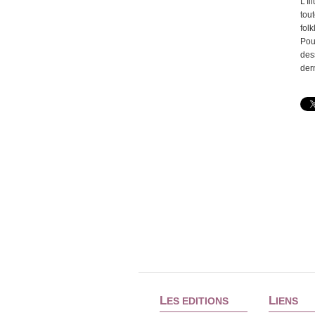
L'I
tout
folk
Pou
des
dern
L
L
ES EDITIONS
IENS