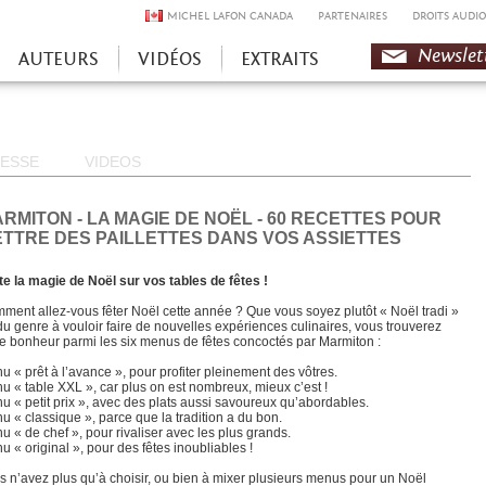
MICHEL LAFON CANADA
PARTENAIRES
DROITS AUDIO
Newslet
AUTEURS
VIDÉOS
EXTRAITS
ESSE
VIDEOS
RMITON - LA MAGIE DE NOËL - 60 RECETTES POUR
TTRE DES PAILLETTES DANS VOS ASSIETTES
te la magie de Noël sur vos tables de fêtes !
ment allez-vous fêter Noël cette année ? Que vous soyez plutôt « Noël tradi »
du genre à vouloir faire de nouvelles expériences culinaires, vous trouverez
re bonheur parmi les six menus de fêtes concoctés par Marmiton :
u « prêt à l’avance », pour profiter pleinement des vôtres.
u « table XXL », car plus on est nombreux, mieux c’est !
u « petit prix », avec des plats aussi savoureux qu’abordables.
u « classique », parce que la tradition a du bon.
u « de chef », pour rivaliser avec les plus grands.
u « original », pour des fêtes inoubliables !
s n’avez plus qu’à choisir, ou bien à mixer plusieurs menus pour un Noël