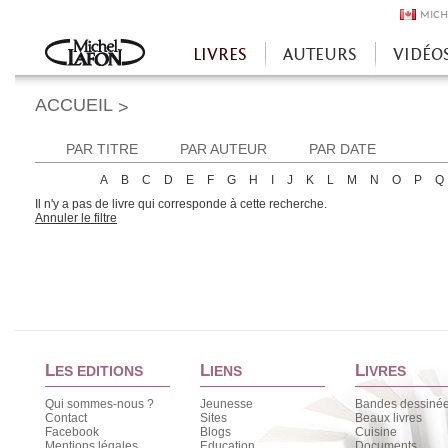
MICH
LIVRES
AUTEURS
VIDÉO
Accueil
ACCUEIL
>
PAR TITRE
PAR AUTEUR
PAR DATE
A
B
C
D
E
F
G
H
I
J
K
L
M
N
O
P
Q
Il n'y a pas de livre qui corresponde à cette recherche.
Annuler le filtre
L
L
L
ES EDITIONS
IENS
IVRES
Qui sommes-nous ?
Jeunesse
Bandes dessiné
Contact
Sites
Beaux livres
Facebook
Blogs
Cuisine
Mentions légales
Education
Documents