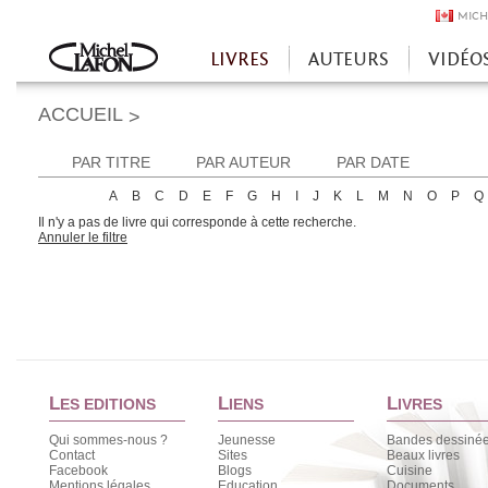
MICH
LIVRES
AUTEURS
VIDÉO
Accueil
ACCUEIL
>
PAR TITRE
PAR AUTEUR
PAR DATE
A
B
C
D
E
F
G
H
I
J
K
L
M
N
O
P
Q
Il n'y a pas de livre qui corresponde à cette recherche.
Annuler le filtre
L
L
L
ES EDITIONS
IENS
IVRES
Qui sommes-nous ?
Jeunesse
Bandes dessiné
Contact
Sites
Beaux livres
Facebook
Blogs
Cuisine
Mentions légales
Education
Documents