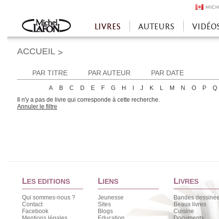
MICH
LIVRES
AUTEURS
VIDÉO
Accueil
ACCUEIL
>
PAR TITRE
PAR AUTEUR
PAR DATE
A
B
C
D
E
F
G
H
I
J
K
L
M
N
O
P
Q
Il n'y a pas de livre qui corresponde à cette recherche.
Annuler le filtre
L
L
L
ES EDITIONS
IENS
IVRES
Qui sommes-nous ?
Jeunesse
Bandes dessiné
Contact
Sites
Beaux livres
Facebook
Blogs
Cuisine
Mentions légales
Education
Documents