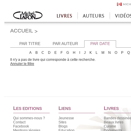
MICH
LIVRES
AUTEURS
VIDÉO
Accueil
ACCUEIL
>
PAR TITRE
PAR AUTEUR
PAR DATE
A
B
C
D
E
F
G
H
I
J
K
L
M
N
O
P
Q
Il n'y a pas de livre qui corresponde à cette recherche.
Annuler le filtre
L
L
L
ES EDITIONS
IENS
IVRES
Qui sommes-nous ?
Jeunesse
Bandes dessiné
Contact
Sites
Beaux livres
Facebook
Blogs
Cuisine
Mentions légales
Education
Documents