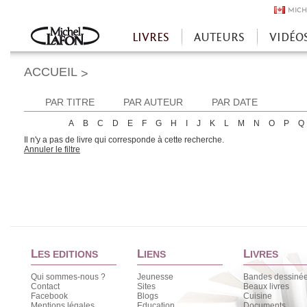
MICH
LIVRES
AUTEURS
VIDÉO
Accueil
ACCUEIL
>
PAR TITRE
PAR AUTEUR
PAR DATE
A
B
C
D
E
F
G
H
I
J
K
L
M
N
O
P
Q
Il n'y a pas de livre qui corresponde à cette recherche.
Annuler le filtre
L
L
L
ES EDITIONS
IENS
IVRES
Qui sommes-nous ?
Jeunesse
Bandes dessiné
Contact
Sites
Beaux livres
Facebook
Blogs
Cuisine
Mentions légales
Education
Documents