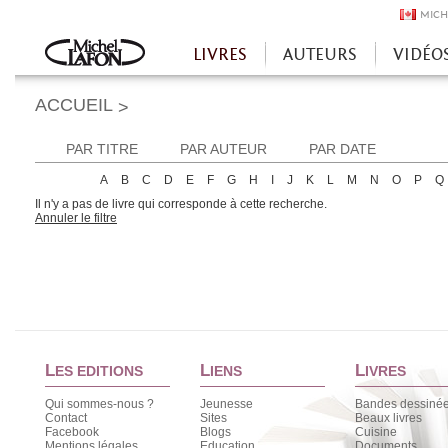
MICH
LIVRES
AUTEURS
VIDÉO
Accueil
ACCUEIL
>
PAR TITRE
PAR AUTEUR
PAR DATE
A
B
C
D
E
F
G
H
I
J
K
L
M
N
O
P
Q
Il n'y a pas de livre qui corresponde à cette recherche.
Annuler le filtre
L
L
L
ES EDITIONS
IENS
IVRES
Qui sommes-nous ?
Jeunesse
Bandes dessiné
Contact
Sites
Beaux livres
Facebook
Blogs
Cuisine
Mentions légales
Education
Documents