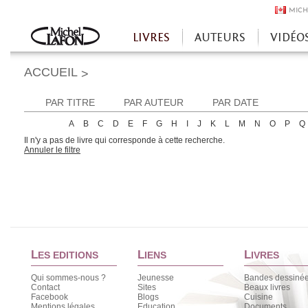
MICH
LIVRES
AUTEURS
VIDÉO
Accueil
ACCUEIL
>
PAR TITRE
PAR AUTEUR
PAR DATE
A
B
C
D
E
F
G
H
I
J
K
L
M
N
O
P
Q
Il n'y a pas de livre qui corresponde à cette recherche.
Annuler le filtre
L
L
L
ES EDITIONS
IENS
IVRES
Qui sommes-nous ?
Jeunesse
Bandes dessiné
Contact
Sites
Beaux livres
Facebook
Blogs
Cuisine
Mentions légales
Education
Documents