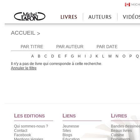
MICH
LIVRES
AUTEURS
VIDÉO
Accueil
ACCUEIL
>
PAR TITRE
PAR AUTEUR
PAR DATE
A
B
C
D
E
F
G
H
I
J
K
L
M
N
O
P
Q
Il n'y a pas de livre qui corresponde à cette recherche.
Annuler le filtre
L
L
L
ES EDITIONS
IENS
IVRES
Qui sommes-nous ?
Jeunesse
Bandes dessiné
Contact
Sites
Beaux livres
Facebook
Blogs
Cuisine
Mentions légales
Education
Documents