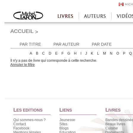
MICH
LIVRES
AUTEURS
VIDÉO
Accueil
ACCUEIL
>
PAR TITRE
PAR AUTEUR
PAR DATE
A
B
C
D
E
F
G
H
I
J
K
L
M
N
O
P
Q
Il n'y a pas de livre qui corresponde à cette recherche.
Annuler le filtre
L
L
L
ES EDITIONS
IENS
IVRES
Qui sommes-nous ?
Jeunesse
Bandes dessiné
Contact
Sites
Beaux livres
Facebook
Blogs
Cuisine
Mentions légales
Education
Documents