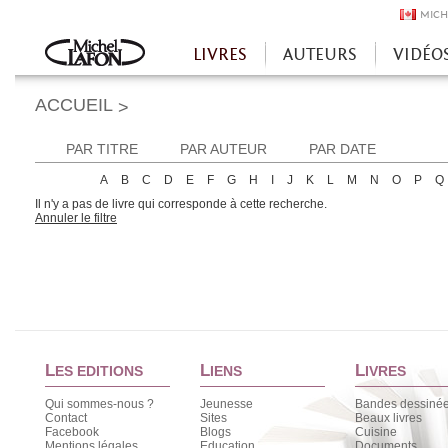
MICH
LIVRES
AUTEURS
VIDÉO
Accueil
ACCUEIL
>
PAR TITRE
PAR AUTEUR
PAR DATE
A
B
C
D
E
F
G
H
I
J
K
L
M
N
O
P
Q
Il n'y a pas de livre qui corresponde à cette recherche.
Annuler le filtre
L
L
L
ES EDITIONS
IENS
IVRES
Qui sommes-nous ?
Jeunesse
Bandes dessiné
Contact
Sites
Beaux livres
Facebook
Blogs
Cuisine
Mentions légales
Education
Documents