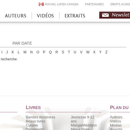
MICHEL LAFON CANADA
PARTENAIRES
DROITS AUDIO
Newslet
AUTEURS
VIDÉOS
EXTRAITS
R
PAR DATE
I
J
K
L
M
N
O
P
Q
R
S
T
U
V
W
X
Y
Z
e recherche.
L
P
IVRES
LAN DU 
Bandes dessinées
Jeunesse 9-12
Auteurs
Beaux livres
ans
Vidéos
Cuisine
Manga/Webtoon
Médias
Documents
Mieux Vivre
Agenda