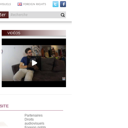
VISUELS
FOREIGN RIGHTS
ter
VIDÉOS
SITE
Partenaires
Droits
audiovisuels
Foreign rights