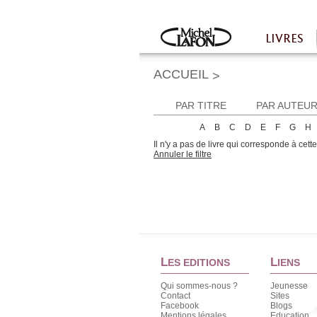
Twitter
Facebook
LIVRES
Accueil
ACCUEIL
>
PAR TITRE
PAR AUTEU
A
B
C
D
E
F
G
H
Il n'y a pas de livre qui corresponde à cett
Annuler le filtre
L
L
ES EDITIONS
IENS
Qui sommes-nous ?
Jeunesse
Contact
Sites
Facebook
Blogs
Mentions légales
Education