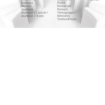
Érotiques
Poche
Humour
Romances
Jeunesse
Romans
Jeunesse 12 ans et +
Témoignages /
Jeunesse 7-9 ans
Mémoires
Thrillers/Polars