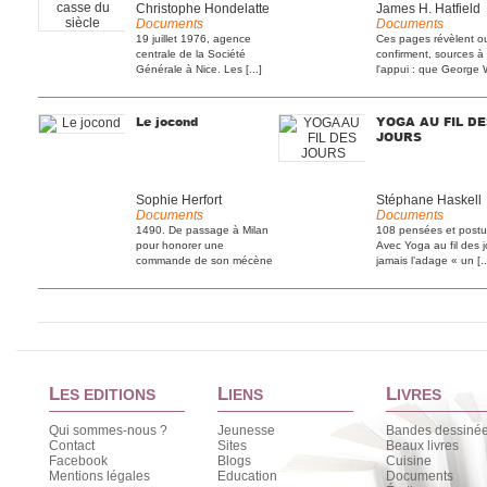
Christophe Hondelatte
James H. Hatfield
Documents
Documents
19 juillet 1976, agence
Ces pages révèlent o
centrale de la Société
confirment, sources à
Générale à Nice. Les [...]
l'appui : que George 
Bush [...]
Le jocond
YOGA AU FIL DE
JOURS
Sophie Herfort
Stéphane Haskell
Documents
Documents
1490. De passage à Milan
108 pensées et postu
pour honorer une
Avec Yoga au fil des j
commande de son mécène
jamais l’adage « un [..
[...]
L
L
L
ES EDITIONS
IENS
IVRES
Qui sommes-nous ?
Jeunesse
Bandes dessiné
Contact
Sites
Beaux livres
Facebook
Blogs
Cuisine
Mentions légales
Education
Documents