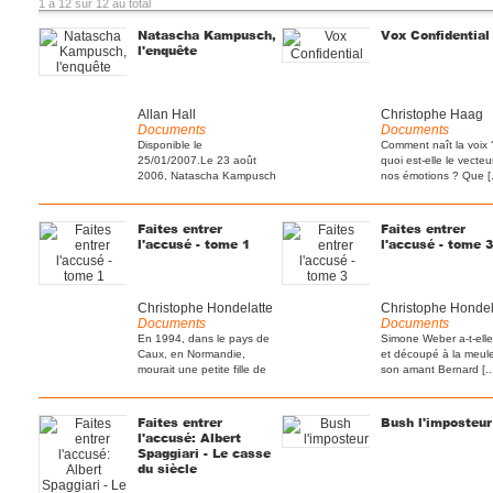
1 à 12 sur 12 au total
Natascha Kampusch,
Vox Confidential
l'enquête
Allan Hall
Christophe Haag
Documents
Documents
Disponible le
Comment naît la voix
25/01/2007.Le 23 août
quoi est-elle le vecteu
2006, Natascha Kampusch
nos émotions ? Que [.
a couru vers [...]
Faites entrer
Faites entrer
l'accusé - tome 1
l'accusé - tome 3
Christophe Hondelatte
Christophe Hondel
Documents
Documents
En 1994, dans le pays de
Simone Weber a-t-elle
Caux, en Normandie,
et découpé à la meul
mourait une petite fille de
son amant Bernard [..
[...]
Faites entrer
Bush l'imposteur
l'accusé: Albert
Spaggiari - Le casse
du siècle