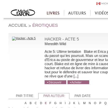
MICH
LIVRES
AUTEURS
VIDÉO
Accueil
ACCUEIL
ÉROTIQUES
>
HACKER - ACTE 5
Meredith Wild
Acte 5: Ultime tentation Blake et Erica 
du passé qui les poursuit. Mais un scan
d’Erica au poste de gouverneur et leur l
court. Blake est en ligne de mire à caus
hacker et refuse de livrer des informatio
tout pour le défendre et sauver leur coupl
ne rêve que d’une [...]
• Découvrir
• Acheter
• Acheter
• Acheter
• Acheter
PAR TITRE
PAR AUTEUR
PAR DATE
A
B
C
D
E
F
G
H
I
J
K
L
M
N
O
P
Q