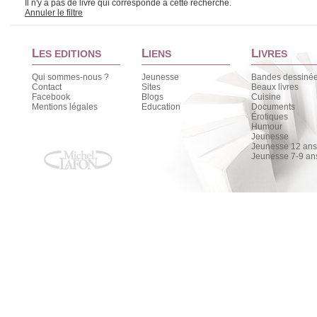
Il n'y a pas de livre qui corresponde à cette recherche.
Annuler le filtre
L
L
L
ES EDITIONS
IENS
IVRES
Qui sommes-nous ?
Jeunesse
Bandes dessiné
Contact
Sites
Beaux livres
Facebook
Blogs
Cuisine
Mentions légales
Education
Documents
Érotiques
Humour
Jeunesse
Jeunesse 12 ans 
Jeunesse 7-9 an