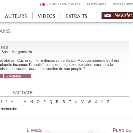
MICHEL LAFON CANADA
PARTENAIRES
DROITS AUDIO
Newslet
AUTEURS
VIDÉOS
EXTRAITS
 ANS
 ROI
, Susie Morgenstern
les étoiles ! Caché sur Terre depuis son enfance, Madoua apprend qu’il est
e planète inconnue.Propulsé roi dans une galaxie lointaine, sera-t-il à la
ission et surtout, aura-t-il le soutien de son peuple ?
• Acheter
• Acheter
R
PAR DATE
I
J
K
L
M
N
O
P
Q
R
S
T
U
V
W
X
Y
Z
e recherche.
L
P
IVRES
LAN DU 