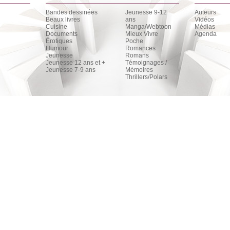
Bandes dessinées
Jeunesse 9-12
Auteurs
Beaux livres
ans
Vidéos
Cuisine
Manga/Webtoon
Médias
Documents
Mieux Vivre
Agenda
Érotiques
Poche
Humour
Romances
Jeunesse
Romans
Jeunesse 12 ans et +
Témoignages /
Jeunesse 7-9 ans
Mémoires
Thrillers/Polars