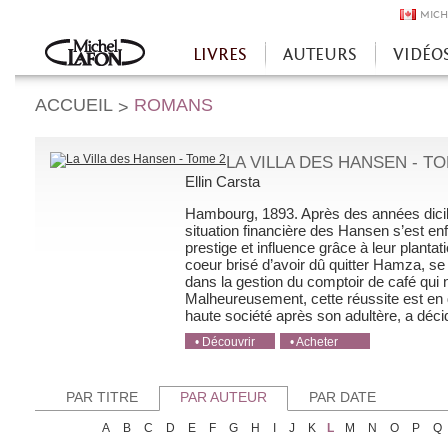
MICH
LIVRES
AUTEURS
VIDÉO
Accueil
ACCUEIL
ROMANS
>
LA VILLA DES HANSEN - TO
Ellin Carsta
Hambourg, 1893. Après des années di­cile
situation financière des Hansen s’est enfi
prestige et influence grâce à leur plant
coeur brisé d’avoir dû quitter Hamza, se
dans la gestion du comptoir de café qui
Malheureusement, cette réussite est en 
haute société après son adultère, a décidé
• Découvrir
• Acheter
• Acheter
• Acheter
• Acheter
PAR TITRE
PAR AUTEUR
PAR DATE
A
B
C
D
E
F
G
H
I
J
K
L
M
N
O
P
Q