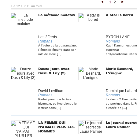
1
2
<
>
1 à 12 sur 13 au total
La méthode molotov
A star is bored
Les 2Freds
BYRON LANE
Romans
Romans
À l'aube de la quarantaine,
Kathi Kannon est une
Pétronille étouffe dans son
superstar
rôle de mère [...]
hollywoodienne.Charl
vient d'être [...]
Douze jours avec
Marie Besnard,
Dash & Lily (2)
L'énigme
David Levithan
Dominique Labarri
Romans
Romans
Parfait pour une lecture
Le décor ? Une petite 
hivernale, ce livre plonge le
de province dans la F
lecteur dans [...]
blessée de [...]
LA FEMME QUI
Le journal secret
N'AIMAIT PLUS LES
Laura Palmer
HOMMES