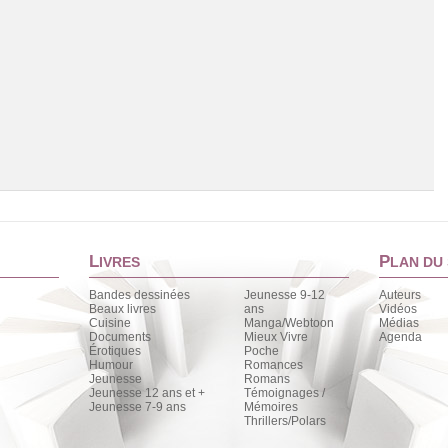
L
P
IVRES
LAN DU 
Bandes dessinées
Jeunesse 9-12
Auteurs
Beaux livres
ans
Vidéos
Cuisine
Manga/Webtoon
Médias
Chargement de la liste
Documents
Mieux Vivre
Agenda
Érotiques
Poche
Humour
Romances
Jeunesse
Romans
Jeunesse 12 ans et +
Témoignages /
Jeunesse 7-9 ans
Mémoires
Thrillers/Polars