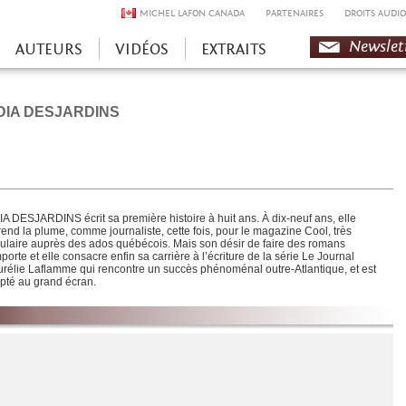
MICHEL LAFON CANADA
PARTENAIRES
DROITS AUDIO
Newslet
AUTEURS
VIDÉOS
EXTRAITS
DIA DESJARDINS
IA DESJARDINS écrit sa première histoire à huit ans. À dix-neuf ans, elle
rend la plume, comme journaliste, cette fois, pour le magazine Cool, très
ulaire auprès des ados québécois. Mais son désir de faire des romans
porte et elle consacre enfin sa carrière à l’écriture de la série Le Journal
urélie Laflamme qui rencontre un succès phénoménal outre-Atlantique, et est
pté au grand écran.