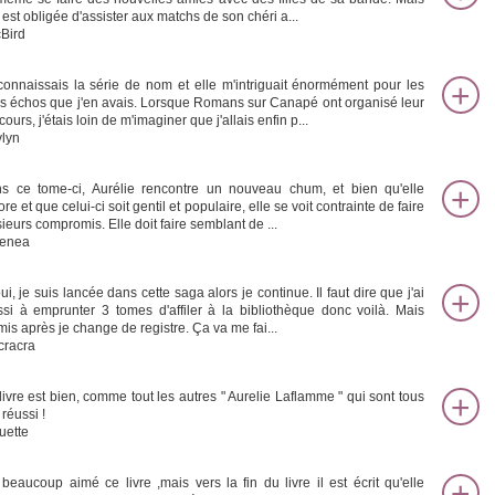
 est obligée d'assister aux matchs de son chéri a...
Bird
connaissais la série de nom et elle m'intriguait énormément pour les
s échos que j'en avais. Lorsque Romans sur Canapé ont organisé leur
ours, j'étais loin de m'imaginer que j'allais enfin p...
lyn
s ce tome-ci, Aurélie rencontre un nouveau chum, et bien qu'elle
ore et que celui-ci soit gentil et populaire, elle se voit contrainte de faire
ieurs compromis. Elle doit faire semblant de ...
senea
ui, je suis lancée dans cette saga alors je continue. Il faut dire que j'ai
ssi à emprunter 3 tomes d'affiler à la bibliothèque donc voilà. Mais
mis après je change de registre. Ça va me fai...
cracra
livre est bien, comme tout les autres " Aurelie Laflamme " qui sont tous
 réussi !
uette
i beaucoup aimé ce livre ,mais vers la fin du livre il est écrit qu'elle