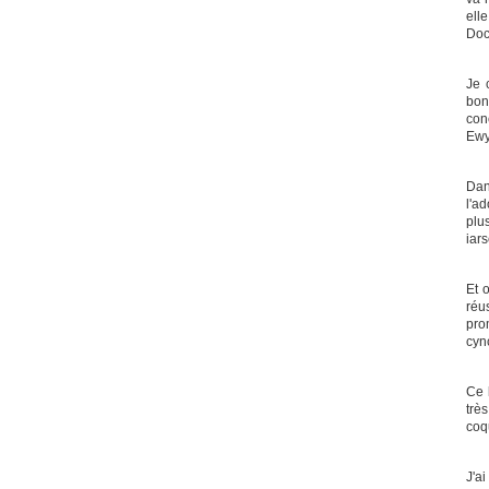
elle
Doc
Je 
bon
conc
Ewy
Dan
l'ad
plus
iar
Et o
réu
pro
cyn
Ce 
très
coq
J'a