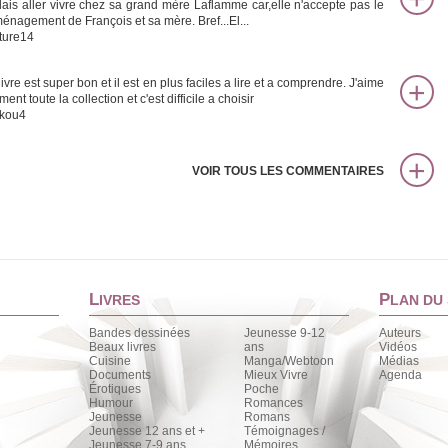
lais aller vivre chez sa grand mère Laflamme car,elle n'accepte pas le
énagement de François et sa mère. Bref...El...
ture14
ivre est super bon et il est en plus faciles a lire et a comprendre. J'aime
ment toute la collection et c'est difficile a choisir
kou4
VOIR TOUS LES COMMENTAIRES
L
P
IVRES
LAN DU 
Bandes dessinées
Jeunesse 9-12
Auteurs
Beaux livres
ans
Vidéos
Cuisine
Manga/Webtoon
Médias
Documents
Mieux Vivre
Agenda
Érotiques
Poche
Humour
Romances
Jeunesse
Romans
Jeunesse 12 ans et +
Témoignages /
Jeunesse 7-9 ans
Mémoires