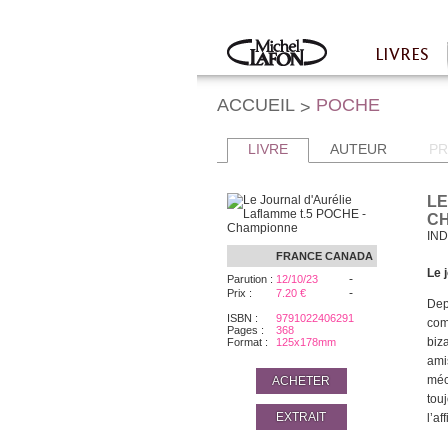
Twitter
Facebook
LIVRES
Accueil
ACCUEIL
POCHE
>
LIVRE
AUTEUR
PR
LE
C
IND
FRANCE
CANADA
Le 
-
Parution :
12/10/23
-
Prix :
7.20 €
Dep
ISBN :
9791022406291
com
Pages :
368
biz
Format :
125x178mm
ami
méc
ACHETER
tou
EXTRAIT
l’a