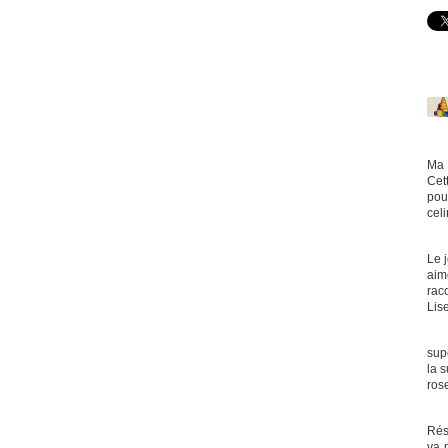
Ma 
Cet
pou
cel
Le 
aim
raco
Lis
supe
la s
ros
Rés
va 