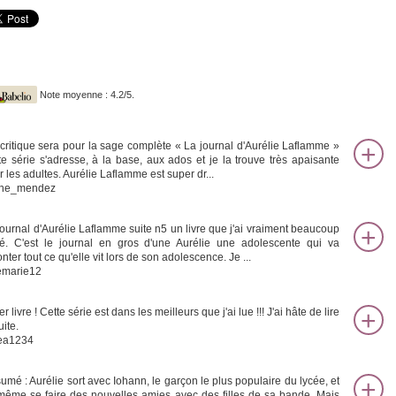
Note moyenne : 4.2/5.
critique sera pour la sage complète « La journal d'Aurélie Laflamme »
te série s'adresse, à la base, aux ados et je la trouve très apaisante
r les adultes. Aurélie Laflamme est super dr...
ine_mendez
journal d'Aurélie Laflamme suite n5 un livre que j'ai vraiment beaucoup
é. C'est le journal en gros d'une Aurélie une adolescente qui va
nter tout ce qu'elle vit lors de son adolescence. Je ...
emarie12
r livre ! Cette série est dans les meilleurs que j'ai lue !!! J'ai hâte de lire
uite.
ea1234
umé : Aurélie sort avec Iohann, le garçon le plus populaire du lycée, et
même se faire des nouvelles amies avec des filles de sa bande. Mais