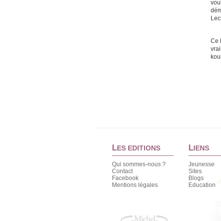
vou
dém
Lec
Ce l
vrai
kou
L
L
ES EDITIONS
IENS
Qui sommes-nous ?
Jeunesse
Contact
Sites
Facebook
Blogs
Mentions légales
Education