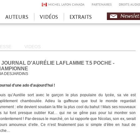
MICHEL LAFON CANADA
PARTENAIRES
DROITS AUDIO
Newslet
AUTEURS
VIDÉOS
EXTRAITS
ESSE
VIDEOS
 JOURNAL D'AURÉLIE LAFLAMME T.5 POCHE -
HAMPIONNE
IA DESJARDINS
journal d'une ado d'aujourd'hui !
uis qu’Aurélie sort avec le garçon le plus populaire du lycée, sa vie est
plètement chamboulée. Adieu la ga­ffeuse que tout le monde regardait
arrement : elle devient soudain la fille la plus cool du bahut ! Mais ses nouveaux
s lui font presque oublier Kat… qui ne se gêne pas pour lui montrer son
ontentement ! Par-dessus le marché, on lui rapporte que Nicolas, son ex, serait
jours amoureux d’elle. Ce n’est finalement pas si simple d’être en haut de
ffiche…