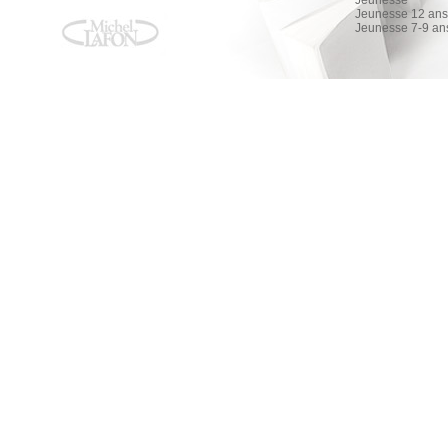
Jeunesse
Jeunesse 12 ans 
Jeunesse 7-9 an
Surface - nouvelle édition tie-in
Surface - nouvelle édition tie-in
Olivier Norek
AMAZON
FNAC
ALAPAGE