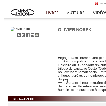
MICH
LIVRES
AUTEURS
VIDÉO
Accueil
OLIVIER NOREK
S'abonner
Partager
Partager
Envoyer
Imprimer
au
sur
sur
à
flux
Twitter
Facebook
un
RSS
ami
Engagé dans l'humanitaire pend
capitaine de police à la section
judiciaire du 93 pendant dix-hu
trilogie du capitaine Coste (Code
bouleversant roman social Entr
critique, lauréats de nombreux pr
dix pays.
Avec Surface, il nous entraîne
dangereuse. Un retour aux sourc
humain, et un suspense à couper
BIBLIOGRAPHIE