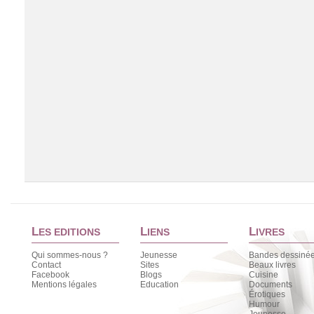
L
L
L
ES EDITIONS
IENS
IVRES
Qui sommes-nous ?
Jeunesse
Bandes dessiné
Contact
Sites
Beaux livres
Facebook
Blogs
Cuisine
Chargement de la liste
Mentions légales
Education
Documents
Érotiques
Humour